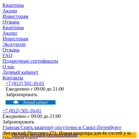
Квартиры
Акции
Инвесторам
Отзывы
Квартиры
Акции
Инвесторам
Экскурсии
Отзывы
FAQ
Подарочные сертификаты
О нас
Личный кабинет
Контакты
+7 (812) 501-16-61
Ежедневно с 09:00 до 21:00
Забронировать
Личный кабинет
+7 (812) 501-16-61
Ежедневно с 09:00 до 21:00
Забронировать
Главная
Снять квартиру посуточно в Санкт-Петербурге
Лиговский Проспект 271. Новая квартира для 4х гостей у м.
система онлайн-бронирования
Обводной канал