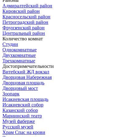
Районы
Адмиралтейский район
Кировский район
Красносельский район
Петроградский район
Фрунзенский район
Центральный район
Количество комнат
Студии
Однокомнатные
Двухкомнатные
Трехкомнатные
Достопримечательности
Витебский ЖД вокзал
Дворцовая Набережная
Дворцовая площадь
Дворцовый мост
Зоопарк
Исакиевская площадь
Исакиевский собор
Казанский собор
Мариинский театр
Музей фаберже
Русский музей
Храм Спас на крови