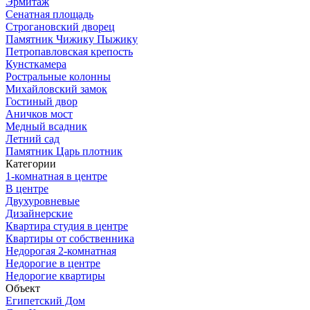
Эрмитаж
Сенатная площадь
Строгановский дворец
Памятник Чижику Пыжику
Петропавловская крепость
Кунсткамера
Ростральные колонны
Михайловский замок
Гостиный двор
Аничков мост
Медный всадник
Летний сад
Памятник Царь плотник
Категории
1-комнатная в центре
В центре
Двухуровневые
Дизайнерские
Квартира студия в центре
Квартиры от собственника
Недорогая 2-комнатная
Недорогие в центре
Недорогие квартиры
Объект
Египетский Дом