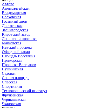
Автово
Адмиралтейская
Владимирская
Волковская
Гостиный двор
Достоевская
Звенигородская
Кировский завод
Ленинский проспект
Маяковская
Невский проспект
Обводный канал
Площадь Восстания
Приморская
Проспект Ветеранов
Пушкинская
Садовая
Сенная площадь
Спасская
Спортивная
Технологический институт
Фрунзенская
Чернышевская
Чкаловская