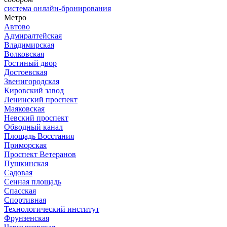
система онлайн-бронирования
Метро
Автово
Адмиралтейская
Владимирская
Волковская
Гостиный двор
Достоевская
Звенигородская
Кировский завод
Ленинский проспект
Маяковская
Невский проспект
Обводный канал
Площадь Восстания
Приморская
Проспект Ветеранов
Пушкинская
Садовая
Сенная площадь
Спасская
Спортивная
Технологический институт
Фрунзенская