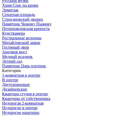
Русский музей
Храм Спас на крови
Эрмитаж
Сенатная площадь
Строгановский дворец
Памятник Чижику Пыжику
Петропавловская крепость
Кунсткамера
Ростральные колонны
Михайловский замок
Гостиный двор
Аничков мост
Медный всадник
Летний сад
Памятник Царь плотник
Категории
1-комнатная в центре
В центре
Двухуровневые
Дизайнерские
Квартира студия в центре
Квартиры от собственника
Недорогая 2-комнатная
Недорогие в центре
Недорогие квартиры