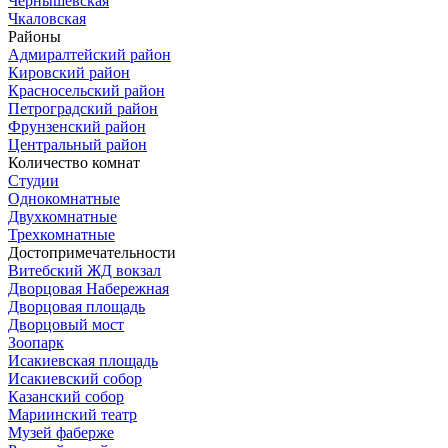
Чернышевская
Чкаловская
Районы
Адмиралтейский район
Кировский район
Красносельский район
Петроградский район
Фрунзенский район
Центральный район
Количество комнат
Студии
Однокомнатные
Двухкомнатные
Трехкомнатные
Достопримечательности
Витебский ЖД вокзал
Дворцовая Набережная
Дворцовая площадь
Дворцовый мост
Зоопарк
Исакиевская площадь
Исакиевский собор
Казанский собор
Мариинский театр
Музей фаберже