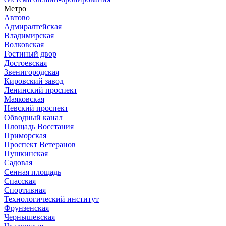
Метро
Автово
Адмиралтейская
Владимирская
Волковская
Гостиный двор
Достоевская
Звенигородская
Кировский завод
Ленинский проспект
Маяковская
Невский проспект
Обводный канал
Площадь Восстания
Приморская
Проспект Ветеранов
Пушкинская
Садовая
Сенная площадь
Спасская
Спортивная
Технологический институт
Фрунзенская
Чернышевская