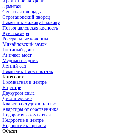
Храм Спас на крови
Эрмитаж
Сенатная площадь
Строгановский дворец
Памятник Чижику Пыжику
Петропавловская крепость
Кунсткамера
Ростральные колонны
Михайловский замок
Гостиный двор
Аничков мост
Медный всадник
Летний сад
Памятник Царь плотник
Категории
1-комнатная в центре
В центре
Двухуровневые
Дизайнерские
Квартира студия в центре
Квартиры от собственника
Недорогая 2-комнатная
Недорогие в центре
Недорогие квартиры
Объект