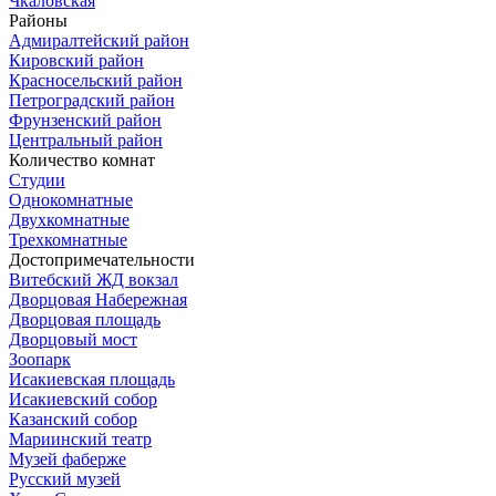
Чкаловская
Районы
Адмиралтейский район
Кировский район
Красносельский район
Петроградский район
Фрунзенский район
Центральный район
Количество комнат
Студии
Однокомнатные
Двухкомнатные
Трехкомнатные
Достопримечательности
Витебский ЖД вокзал
Дворцовая Набережная
Дворцовая площадь
Дворцовый мост
Зоопарк
Исакиевская площадь
Исакиевский собор
Казанский собор
Мариинский театр
Музей фаберже
Русский музей